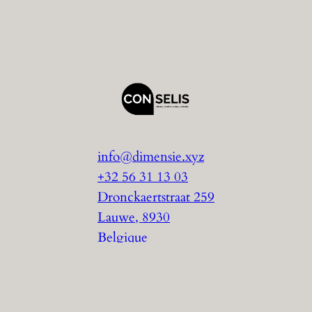
info@dimensie.xyz
+32 56 31 13 03
Dronckaertstraat 259
Lauwe
,
8930
Belgique
Site web de
Conselis