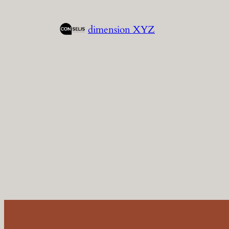
Aller
au
dimension XYZ
contenu