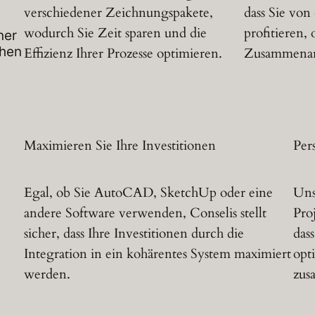
verschiedener Zeichnungspakete,
dass Sie von
n
wodurch Sie Zeit sparen und die
profitieren,
ner
öhen
Effizienz Ihrer Prozesse optimieren.
Zusammenarb
Maximieren Sie Ihre Investitionen
Per
Egal, ob Sie AutoCAD, SketchUp oder eine
Uns
andere Software verwenden, Conselis stellt
Pro
sicher, dass Ihre Investitionen durch die
das
Integration in ein kohärentes System maximiert
opt
werden.
zus