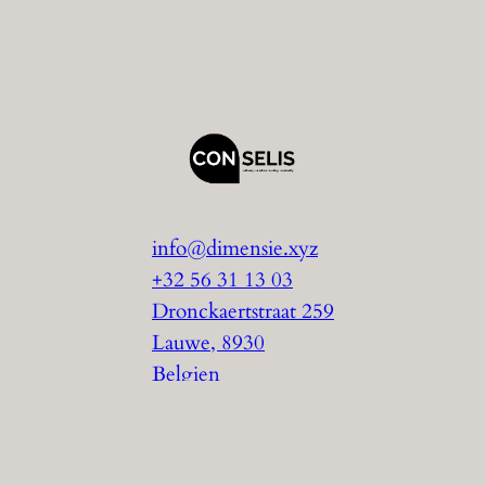
info@dimensie.xyz
+32 56 31 13 03
Dronckaertstraat 259
Lauwe
,
8930
Belgien
Website von
Conselis