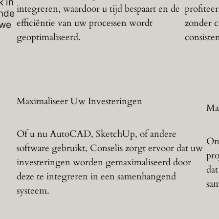
k in
integreren, waardoor u tijd bespaart en de
profitee
ende
efficiëntie van uw processen wordt
zonder c
uwe
geoptimaliseerd.
consisten
Maximaliseer Uw Investeringen
Ma
Of u nu AutoCAD, SketchUp, of andere
Ons
software gebruikt, Conselis zorgt ervoor dat uw
pro
investeringen worden gemaximaliseerd door
dat
deze te integreren in een samenhangend
sam
systeem.