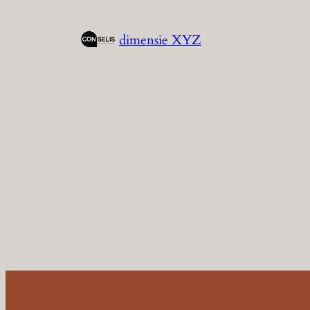
Spring
naar
dimensie XYZ
de
inhoud