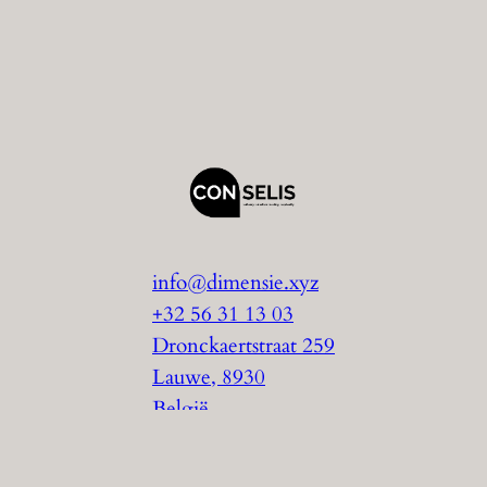
info@dimensie.xyz
+32 56 31 13 03
Dronckaertstraat 259
Lauwe
,
8930
België
Website door
Conselis