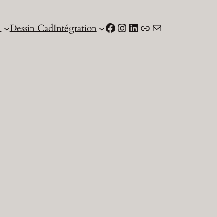
Facebook
Instagram
LinkedIn
Lien
Courriel
n
Dessin Cad
Intégration