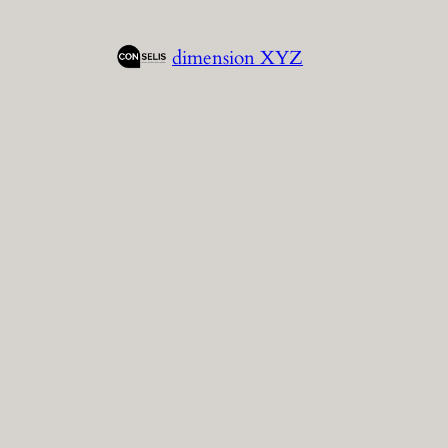
Aller
au
dimension XYZ
contenu