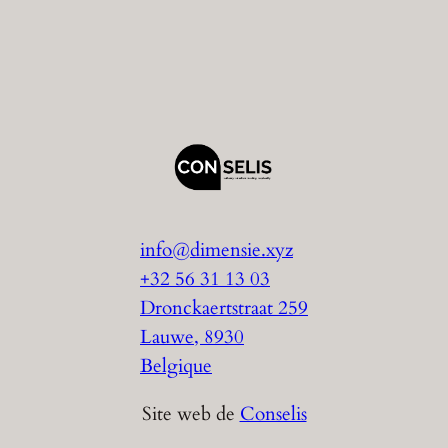
info@dimensie.xyz
+32 56 31 13 03
Dronckaertstraat 259
Lauwe
,
8930
Belgique
Site web de
Conselis