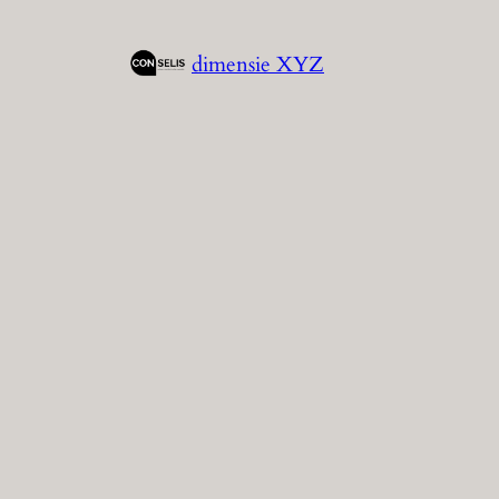
Spring
naar
dimensie XYZ
de
inhoud