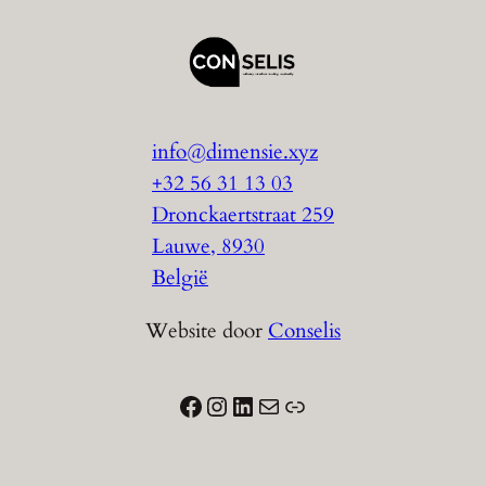
info@dimensie.xyz
+32 56 31 13 03
Dronckaertstraat 259
Lauwe
,
8930
België
Website door
Conselis
Facebook
Instagram
LinkedIn
Mail
Link