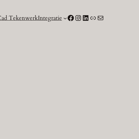
Facebook
Instagram
LinkedIn
Link
Mail
ad Tekenwerk
Integratie