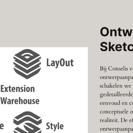
Ontw
Sket
Bij Conselis 
ontwerpaanpak
schakelen we 
gedetailleerd
eenvoud en com
conceptuele o
realiteit. De 
ontwerpaanpas