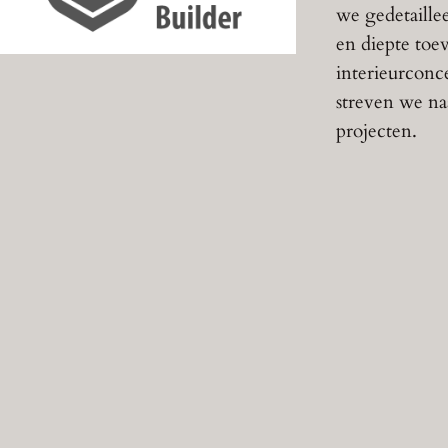
we gedetaillee
en diepte toe
interieurconc
streven we naa
projecten.