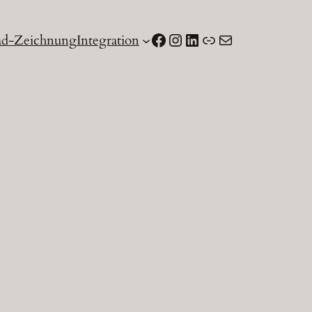
Facebook
Instagram
LinkedIn
Link
E-Mail
d-Zeichnung
Integration