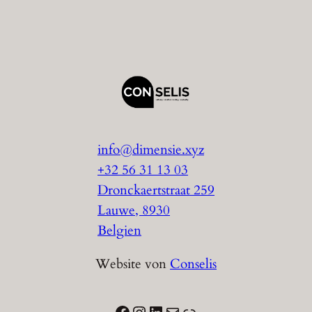
info@dimensie.xyz
+32 56 31 13 03
Dronckaertstraat 259
Lauwe
,
8930
Belgien
Website von
Conselis
Facebook
Instagram
LinkedIn
E-Mail
Link